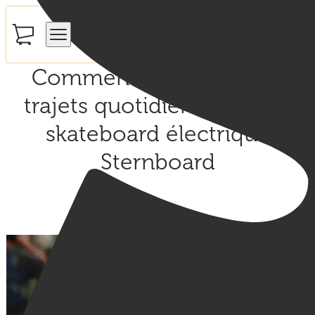
Menu mobile
Comment optimiser vos
trajets quotidiens avec un
skateboard électrique
Sternboard