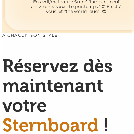
En avril/mai, votre Stern’ flambant neuf
arrive chez vous. Le printemps 2026 est à
vous, et “the world” aussi 😎
À CHACUN SON STYLE
Réservez dès
maintenant
votre
Sternboard
!