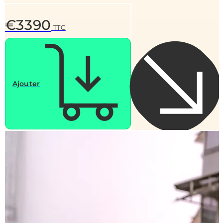
€3390
TTC
Ajouter