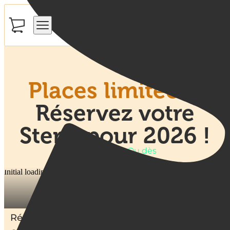
Menu mobile
Places limitées
:
Réservez votre
Stern' pour 2026 !
À partir de
Ou dès
Initial loading popup-reservations2026-image
1990
€
332
€
/mois
Réservez maintenant, payez le solde restant