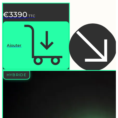
€3390
TTC
Ajouter
HYBRIDE