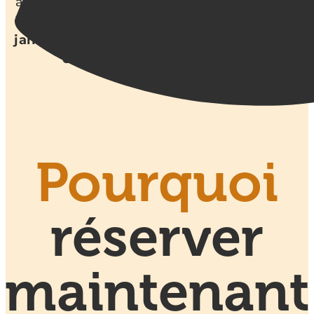
au printemps et soyez assurés de rider pour
les beaux jours ! 🍀 Offre valable
jusqu’au 19
janvier
et
cumulable avec l’offre de reprise
ou les codes promotionnels
.
Pourquoi
réserver
maintenant