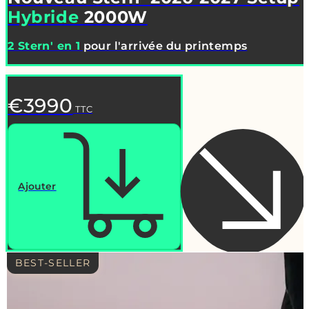
Hybride
2000W
2 Stern' en 1
pour l'arrivée du printemps
€3990
TTC
Ajouter
BEST-SELLER