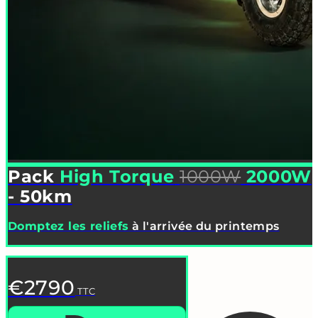
Pack
High Torque
1000W
2000W
- 50km
Domptez les reliefs
à l'arrivée du printemps
€2790
TTC